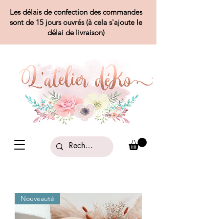
Les délais de confection des commandes
sont de 15 jours ouvrés (à cela s'ajoute le
délai de livraison)
Nouveauté