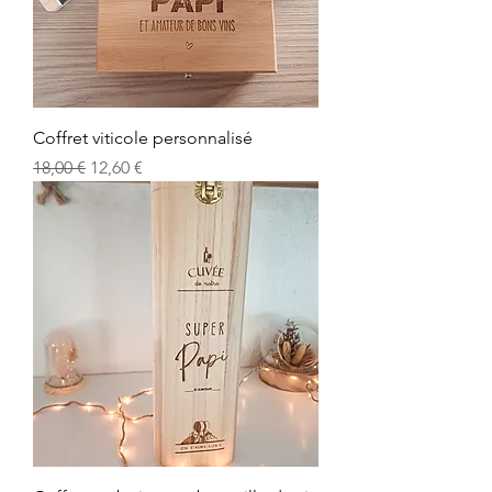
Coffret viticole personnalisé
Prix original
Prix promotionnel
18,00 €
12,60 €