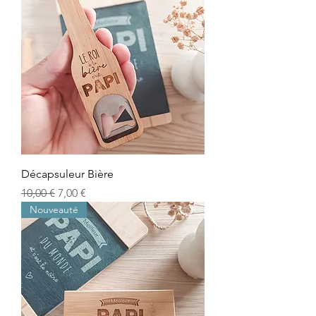
Décapsuleur Bière
Prix original
Prix promotionnel
10,00 €
7,00 €
Nouveauté