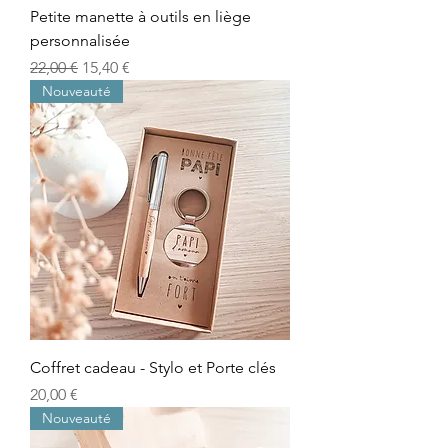
Petite manette à outils en liège
personnalisée
Prix original
Prix promotionnel
22,00 €
15,40 €
Nouveauté
Coffret cadeau - Stylo et Porte clés
Prix
20,00 €
Nouveauté