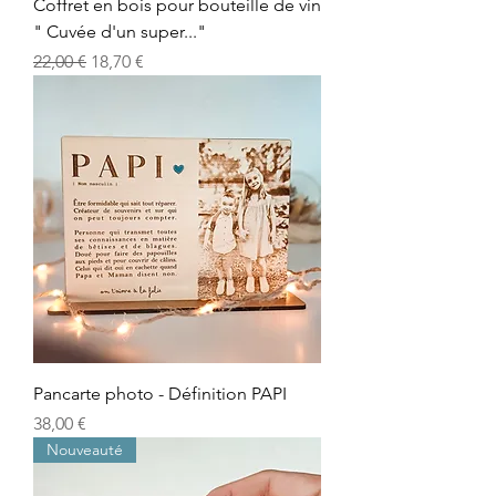
Coffret en bois pour bouteille de vin
" Cuvée d'un super..."
Prix original
Prix promotionnel
22,00 €
18,70 €
Pancarte photo - Définition PAPI
Prix
38,00 €
Nouveauté