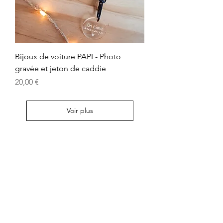
Bijoux de voiture PAPI - Photo
gravée et jeton de caddie
Prix
20,00 €
Voir plus
Contactez-nous
Chemin Saint Pierre
83790 PIGNANS