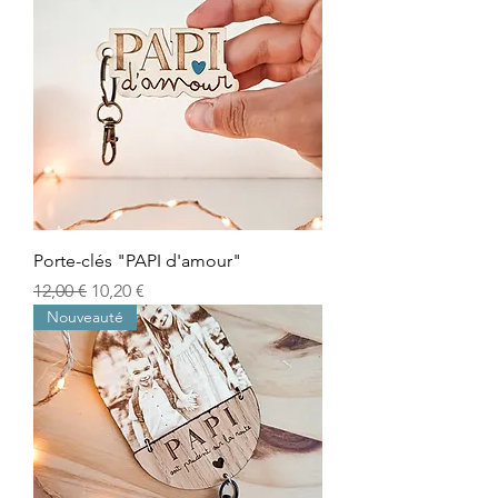
Porte-clés "PAPI d'amour"
Prix original
Prix promotionnel
12,00 €
10,20 €
Nouveauté