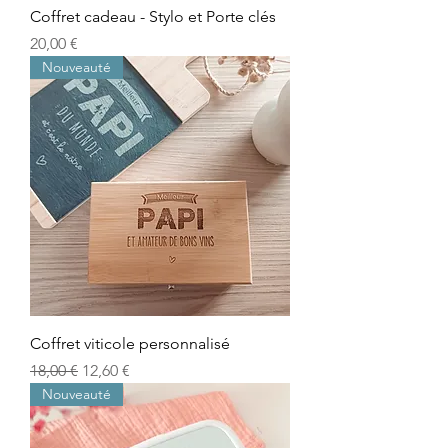
Coffret cadeau - Stylo et Porte clés
Prix
20,00 €
Nouveauté
Coffret viticole personnalisé
Prix original
Prix promotionnel
18,00 €
12,60 €
Nouveauté