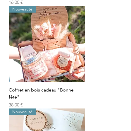
Prix
16,00 €
Nouveauté
Coffret en bois cadeau "Bonne
fête"
Prix
38,00 €
Nouveauté