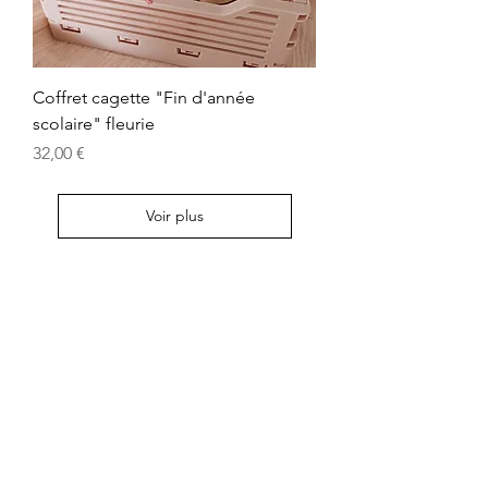
Coffret cagette "Fin d'année
scolaire" fleurie
Prix
32,00 €
Voir plus
Contactez-nous
Chemin Saint Pierre
83790 PIGNANS
06.99.63.14.64