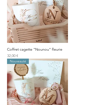
Coffret cagette "Nounou" fleurie
Prix
32,00 €
Nouveauté