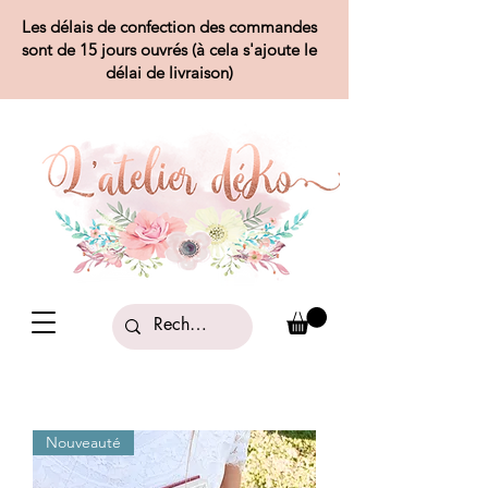
Les délais de confection des commandes
sont de 15 jours ouvrés (à cela s'ajoute le
délai de livraison)
Nouveauté