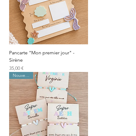
Pancarte "Mon premier jour" -
Sirène
Prix
35,00 €
Nouveautés