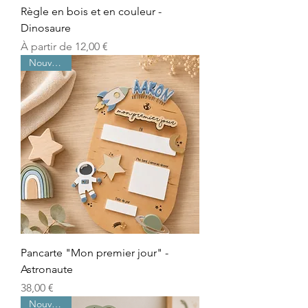
Règle en bois et en couleur -
Dinosaure
Prix promotionnel
À partir de
12,00 €
Nouveauté
Pancarte "Mon premier jour" -
Astronaute
Prix
38,00 €
Nouveauté