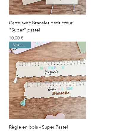
Carte avec Bracelet petit cœur
"Super" pastel
Prix
10,00 €
Nouveauté
Règle en bois - Super Pastel