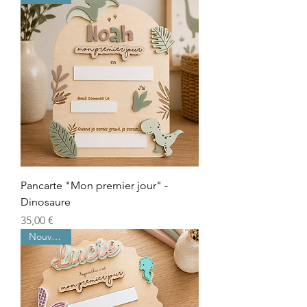
Pancarte "Mon premier jour" -
Dinosaure
Prix
35,00 €
Nouveauté