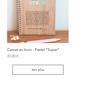
Carnet en bois - Pastel "Super"
Prix
20,00 €
Voir plus
Contactez-nous