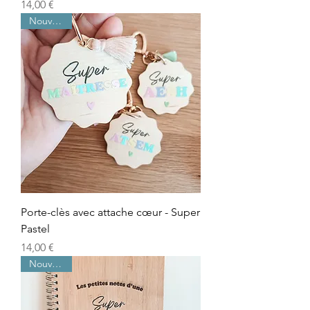
Prix
14,00 €
Nouveauté
Porte-clès avec attache cœur - Super
Pastel
Prix
14,00 €
Nouveauté