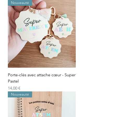
Nouveauté
Porte-clès avec attache cœur - Super
Pastel
Prix
14,00 €
Nouveauté