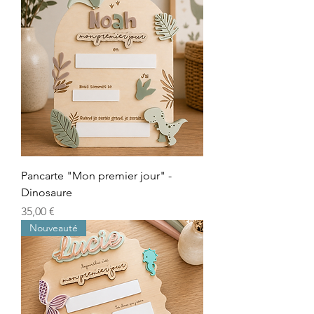
Pancarte "Mon premier jour" -
Dinosaure
Prix
35,00 €
Nouveauté