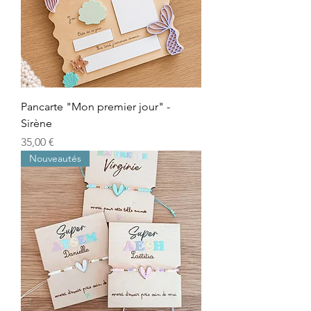
Pancarte "Mon premier jour" -
Sirène
Prix
35,00 €
Nouveautés