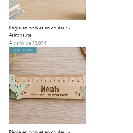
Règle en bois et en couleur -
Astronaute
Prix promotionnel
À partir de
12,00 €
Nouveauté
Règle en bois et en couleur -