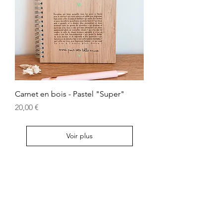
Carnet en bois - Pastel "Super"
Prix
20,00 €
Voir plus
Contactez-nous
Chemin Saint Pierre