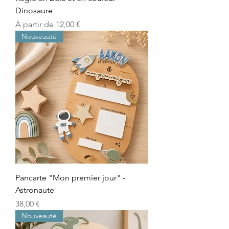
Dinosaure
Prix promotionnel
À partir de
12,00 €
Nouveauté
Pancarte "Mon premier jour" -
Astronaute
Prix
38,00 €
Nouveauté