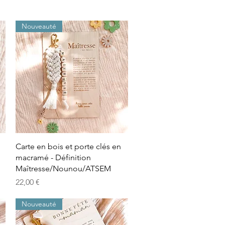
Nouveauté
Aperçu rapide
Carte en bois et porte clés en
n
macramé - Définition
Maîtresse/Nounou/ATSEM
Prix
22,00 €
Nouveauté