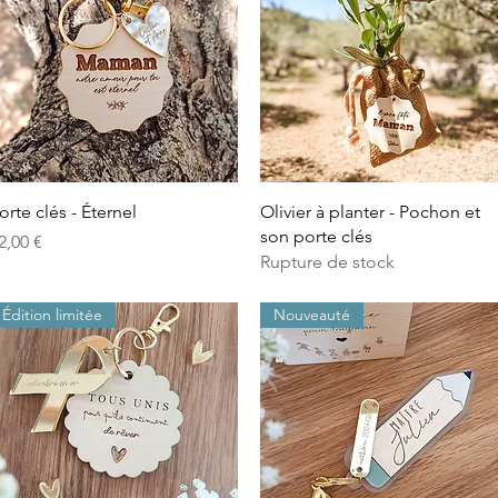
Aperçu rapide
Aperçu rapide
orte clés - Éternel
Olivier à planter - Pochon et
son porte clés
rix
2,00 €
Rupture de stock
Édition limitée
Nouveauté