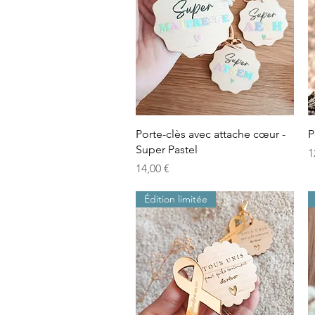
Aperçu rapide
Porte-clès avec attache cœur -
P
Super Pastel
P
1
Prix
14,00 €
Édition limitée