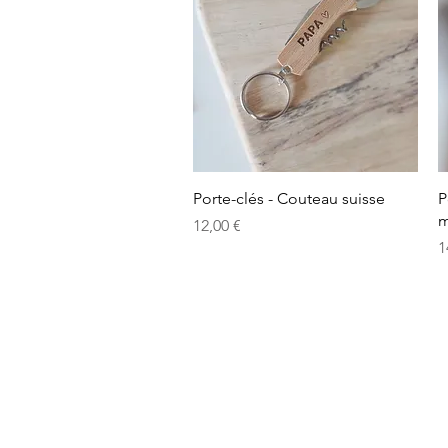
Aperçu rapide
Porte-clés - Couteau suisse
P
m
Prix
12,00 €
P
1