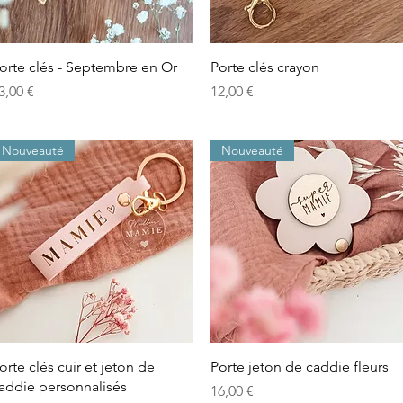
Aperçu rapide
Aperçu rapide
orte clés - Septembre en Or
Porte clés crayon
rix
Prix
3,00 €
12,00 €
Nouveauté
Nouveauté
Aperçu rapide
Aperçu rapide
orte clés cuir et jeton de
Porte jeton de caddie fleurs
addie personnalisés
Prix
16,00 €