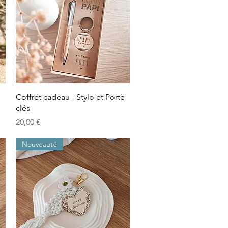
Aperçu rapide
Coffret cadeau - Stylo et Porte
clés
Prix
20,00 €
Nouveauté