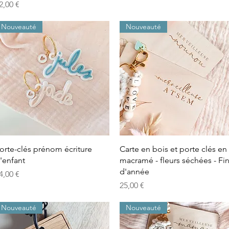
rix
2,00 €
Nouveauté
Nouveauté
Aperçu rapide
Aperçu rapide
orte-clés prénom écriture
Carte en bois et porte clés en
'enfant
macramé - fleurs séchées - Fi
d'année
rix
4,00 €
Prix
25,00 €
Nouveauté
Nouveauté