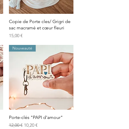
Aperçu rapide
Copie de Porte cles/ Grigri de
sac macramé et cœur fleuri
Prix
15,00 €
Nouveauté
Aperçu rapide
Porte-clés "PAPI d'amour"
Prix original
Prix promotionnel
12,00 €
10,20 €