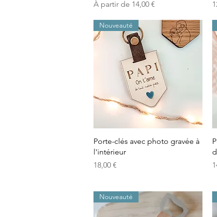
Prix promotionnel
P
À partir de
14,00 €
1
Nouveauté
Aperçu rapide
Porte-clés avec photo gravée à
P
l'intérieur
d
Prix
P
18,00 €
1
Nouveauté