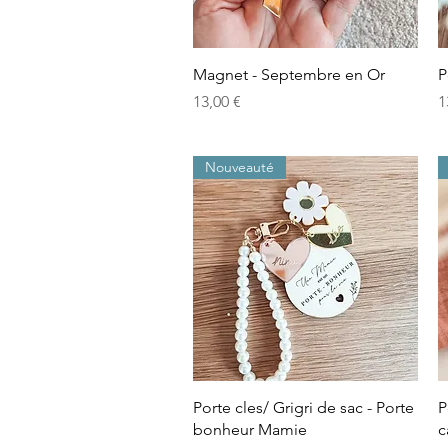
Aperçu rapide
Magnet - Septembre en Or
P
Prix
P
13,00 €
1
Nouveauté
Aperçu rapide
Porte cles/ Grigri de sac - Porte
P
bonheur Mamie
c