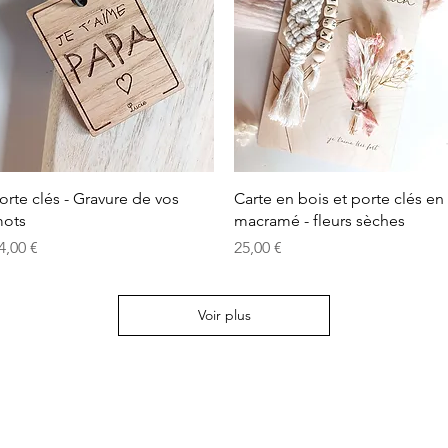
Aperçu rapide
Aperçu rapide
orte clés - Gravure de vos
Carte en bois et porte clés en
ots
macramé - fleurs sèches
rix
Prix
4,00 €
25,00 €
Voir plus