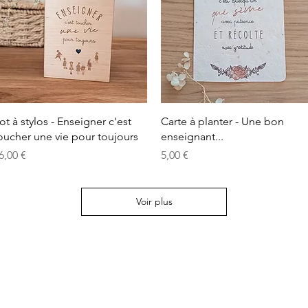
Aperçu rapide
Aperçu rapide
ot à stylos - Enseigner c'est
Carte à planter - Une bon
oucher une vie pour toujours
enseignant...
rix
Prix
6,00 €
5,00 €
Voir plus