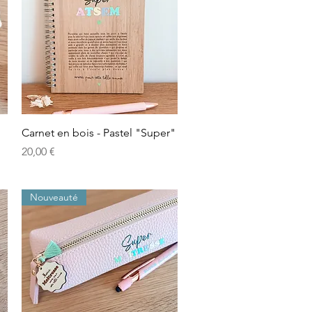
Aperçu rapide
Carnet en bois - Pastel "Super"
Prix
20,00 €
Nouveauté