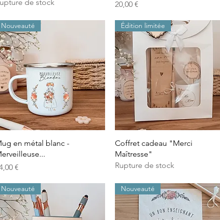
upture de stock
Prix
20,00 €
Nouveauté
Édition limitée
Aperçu rapide
Aperçu rapide
ug en métal blanc -
Coffret cadeau "Merci
erveilleuse...
Maîtresse"
Rupture de stock
rix
4,00 €
Nouveauté
Nouveauté