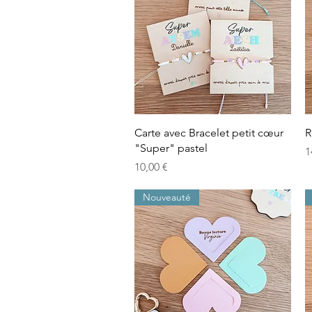
Aperçu rapide
Carte avec Bracelet petit cœur
R
"Super" pastel
P
1
Prix
10,00 €
Nouveauté