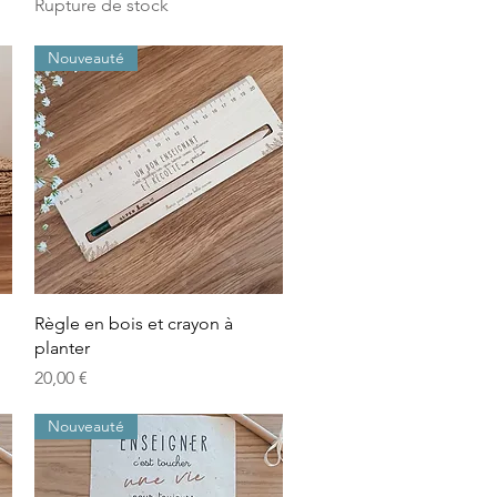
Rupture de stock
Nouveauté
Aperçu rapide
Règle en bois et crayon à
planter
Prix
20,00 €
Nouveauté