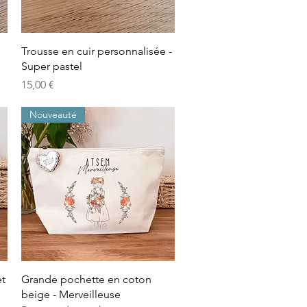
Aperçu rapide
Trousse en cuir personnalisée -
Super pastel
Prix
15,00 €
Nouveauté
Aperçu rapide
et
Grande pochette en coton
beige - Merveilleuse