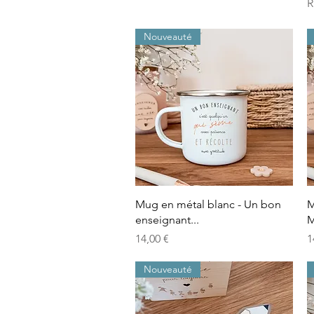
R
Nouveauté
Aperçu rapide
Mug en métal blanc - Un bon
M
enseignant...
M
Prix
P
14,00 €
1
Nouveauté