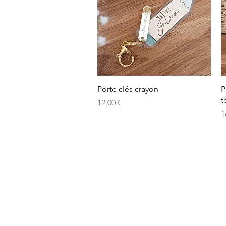
Aperçu rapide
Porte clés crayon
P
t
Prix
12,00 €
P
1