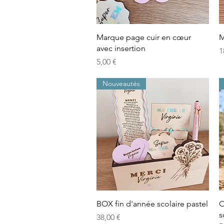
Aperçu rapide
Marque page cuir en cœur
M
avec insertion
P
1
Prix
5,00 €
Nouveautés
Aperçu rapide
BOX fin d'année scolaire pastel
O
s
Prix
38,00 €