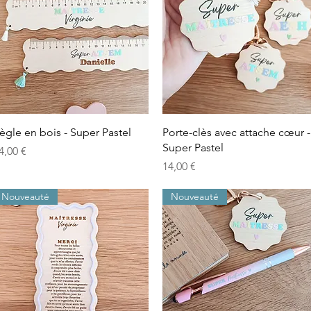
Aperçu rapide
Aperçu rapide
ègle en bois - Super Pastel
Porte-clès avec attache cœur -
Super Pastel
rix
4,00 €
Prix
14,00 €
Nouveauté
Nouveauté