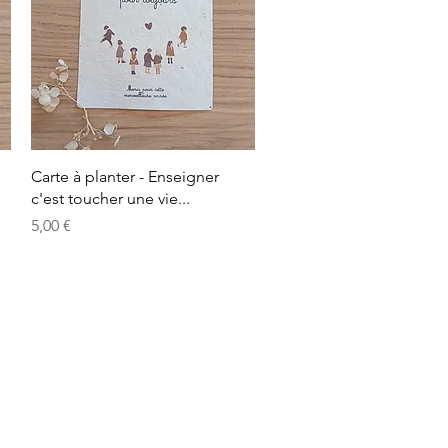
Aperçu rapide
Carte à planter - Enseigner
c'est toucher une vie...
Prix
5,00 €