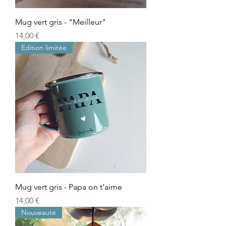
Mug vert gris - "Meilleur"
Prix
14,00 €
Edition limitée
Mug vert gris - Papa on t'aime
Prix
14,00 €
Nouveauté