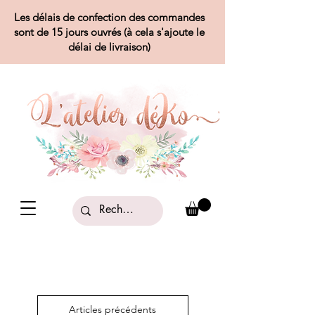
Les délais de confection des commandes
sont de 15 jours ouvrés (à cela s'ajoute le
délai de livraison)
Articles précédents