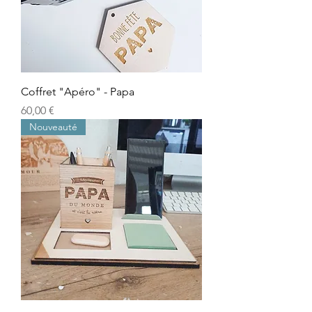
Coffret "Apéro" - Papa
Prix
60,00 €
Nouveauté