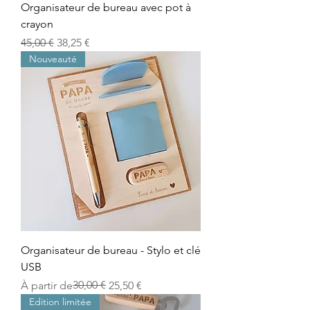
Organisateur de bureau avec pot à
crayon
Prix original
Prix promotionnel
45,00 €
38,25 €
Nouveauté
Organisateur de bureau - Stylo et clé
USB
Prix original
Prix promotionnel
30,00 €
À partir de
25,50 €
Edition limitée