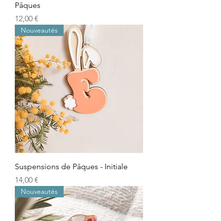
Pâques
Prix
12,00 €
Nouveautés
Suspensions de Pâques - Initiale
Prix
14,00 €
Nouveautés