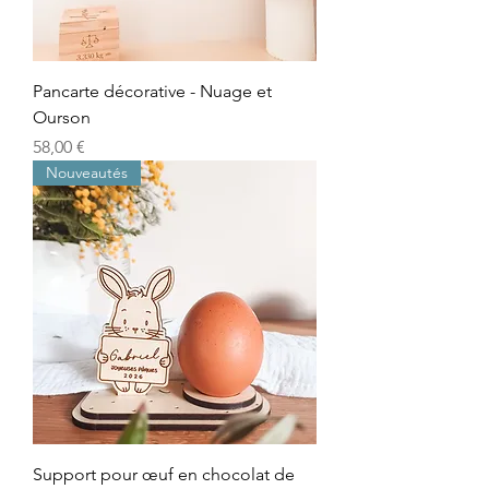
Pancarte décorative - Nuage et
Ourson
Prix
58,00 €
Nouveautés
Support pour œuf en chocolat de