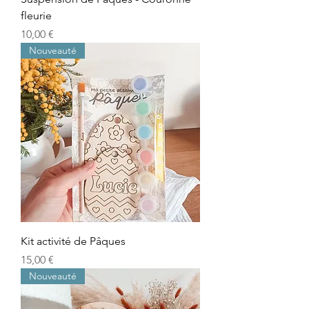
fleurie
Prix
10,00 €
Nouveauté
Kit activité de Pâques
Prix
15,00 €
Nouveauté