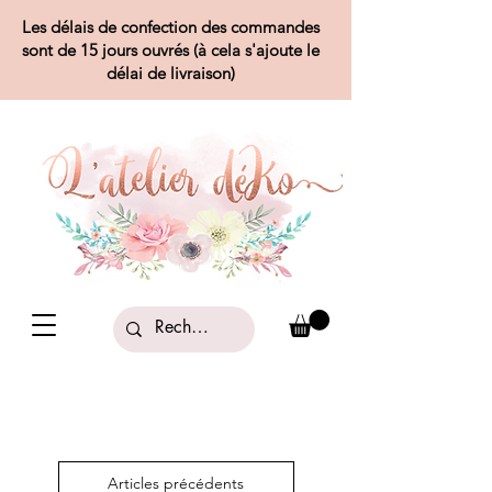
Les délais de confection des commandes
sont de 15 jours ouvrés (à cela s'ajoute le
délai de livraison)
Articles précédents