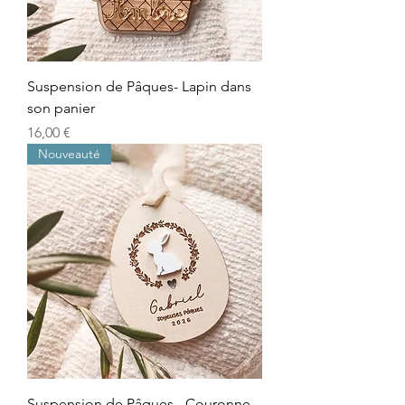
Suspension de Pâques- Lapin dans
son panier
Prix
16,00 €
Nouveauté
Suspension de Pâques - Couronne