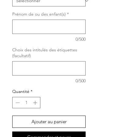
Prénom de ou des enfant(s)
*
0/500
Choix des intitulés des étiquettes
(facultatif)
0/500
Quantité
*
Ajouter au panier