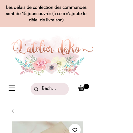
Les délais de confection des commandes
sont de 15 jours ouvrés (à cela s'ajoute le
délai de livraison)