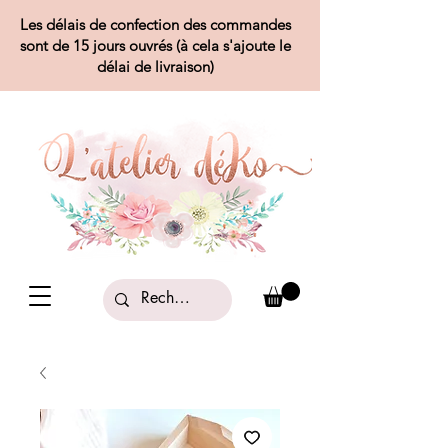
Les délais de confection des commandes
sont de 15 jours ouvrés (à cela s'ajoute le
délai de livraison)