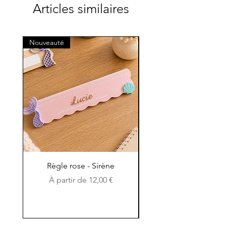
Articles similaires
Nouveauté
Nouveauté
Règle rose - Sirène
Règle en bois et en c
Prix promotionnel
À partir de
12,00 €