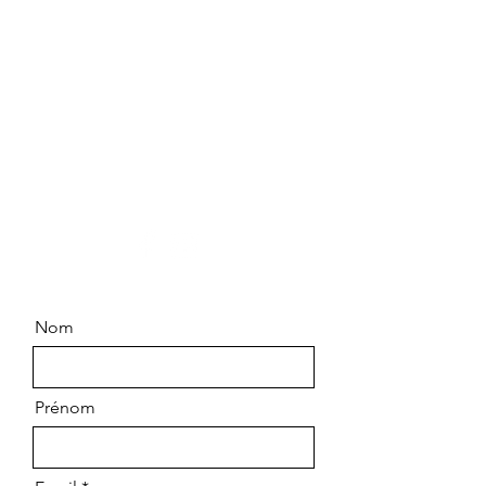
Contactez-nous
Chemin Saint Pierre
83790 PIGNANS
06.99.63.14.64
Nom
Prénom