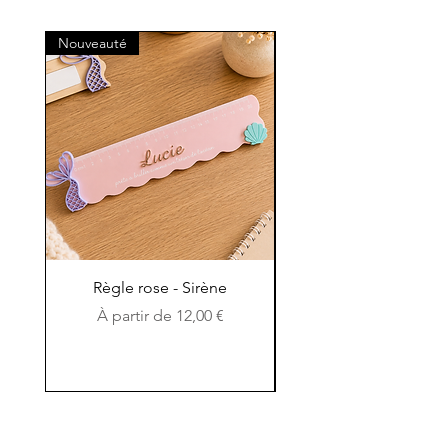
Nouveauté
Nouveauté
Règle rose - Sirène
Règle en bois et en c
Prix promotionnel
À partir de
12,00 €