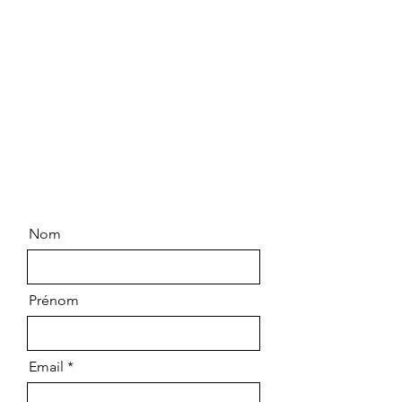
Contactez-nous
Chemin Saint Pierre
83790 PIGNANS
06.99.63.14.64
Nom
Prénom
Email