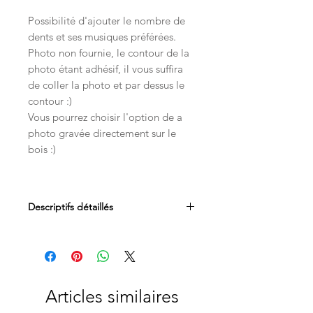
Possibilité d'ajouter le nombre de
dents et ses musiques préférées.
Photo non fournie, le contour de la
photo étant adhésif, il vous suffira
de coller la photo et par dessus le
contour :)
Vous pourrez choisir l'option de a
photo gravée directement sur le
bois :)
Descriptifs détaillés
Dimensions : Format A3
Bois et plexiglass
La photo sera à imprimer et à coller
par vos soins tout comme le contour
grâce à son adhésif :)
Articles similaires