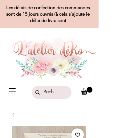
Les délais de confection des commandes
sont de 15 jours ouvrés (à cela s'ajoute le
délai de livraison)