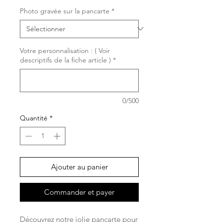
Photo gravée sur la pancarte
*
Votre personnalisation : ( Voir
descriptifs de la fiche article )
*
0/500
Quantité
*
Ajouter au panier
Commander et payer
Découvrez notre jolie pancarte pour