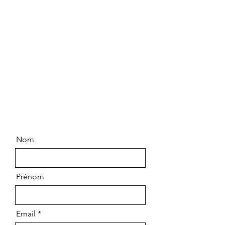
Contactez-nous
Chemin Saint Pierre
83790 PIGNANS
06.99.63.14.64
Nom
Prénom
Email