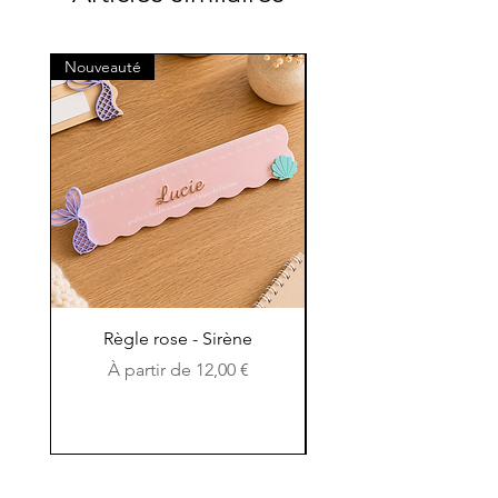
Nouveauté
Nouveauté
Règle rose - Sirène
Règle en bois et en c
Prix promotionnel
À partir de
12,00 €