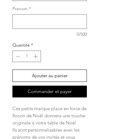
Prénom
*
0/500
Quantité
*
Ajouter au panier
Commander et payer
Ces petits marque place en force de
flocon de Noël donnera une touche
originale à votre table de Noël
Ils sont personnalisables avec les
prénoms de vos invités et vous