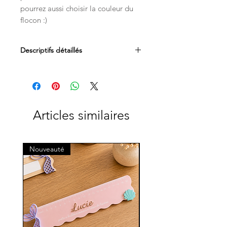
pourrez aussi choisir la couleur du
flocon :)
Descriptifs détaillés
Dimensions : 6 x 6 cm environ
Articles similaires
Nouveauté
Nouveauté