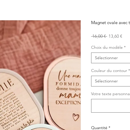
Magnet ovale avec t
Prix
Prix
 16,00 € 
13,60 €
original
pro
Choix du modèle
*
Sélectionner
Couleur du contour
*
Sélectionner
Votre texte personnali
Quantité
*