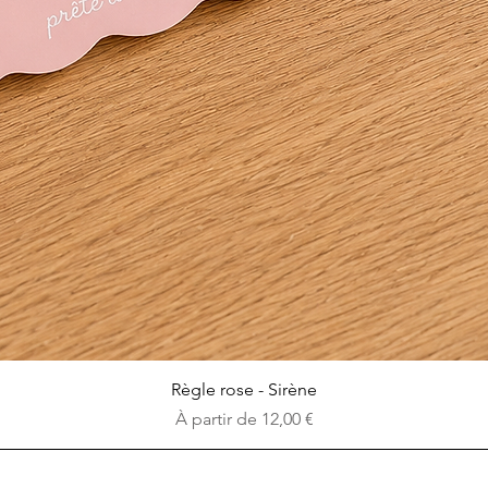
Aperçu rapide
Règle rose - Sirène
Prix promotionnel
À partir de
12,00 €