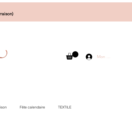
raison)
Mon compte
ison
Fête calendaire
TEXTILE