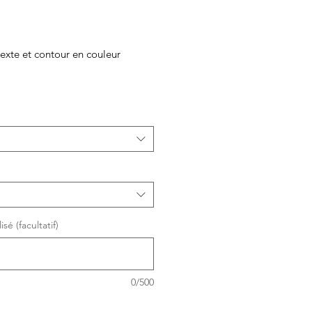
exte et contour en couleur
motionnel
sé (facultatif)
0/500