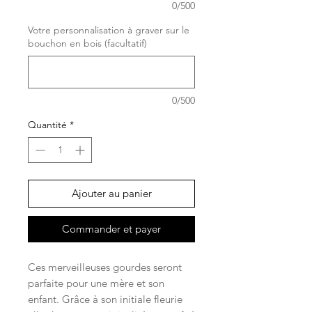
0/500
Votre personnalisation à graver sur le
bouchon en bois (facultatif)
0/500
Quantité
*
Ajouter au panier
Commander et payer
Ces merveilleuses gourdes seront
parfaite pour une mère et son
enfant. Grâce à son initiale fleurie