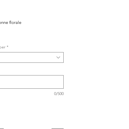
nne florale
per
*
0/500