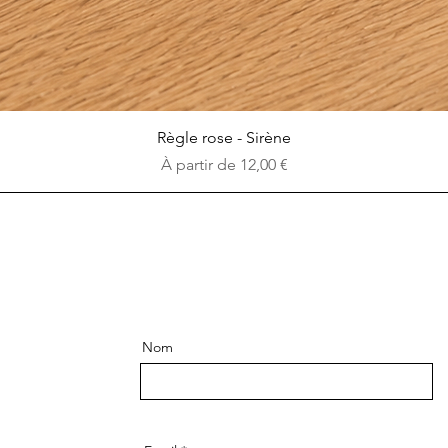
Aperçu rapide
Règle rose - Sirène
Prix promotionnel
À partir de
12,00 €
Nom