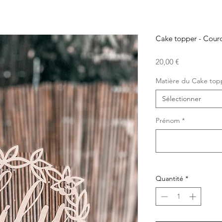
Cake topper - Couro
Prix
20,00 €
Matière du Cake top
Sélectionner
Prénom
*
Quantité
*