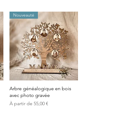
Nouveauté
Aperçu rapide
Arbre généalogique en bois
avec photo gravée
Prix promotionnel
À partir de
55,00 €