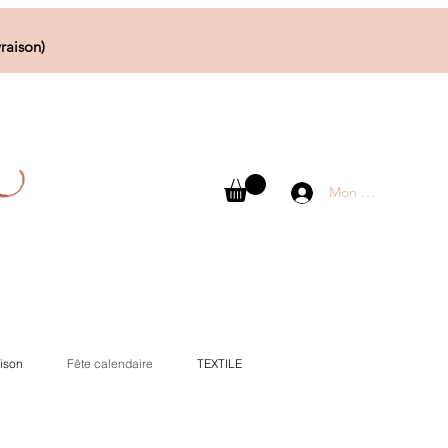
raison)
Mon compte
ison
Fête calendaire
TEXTILE