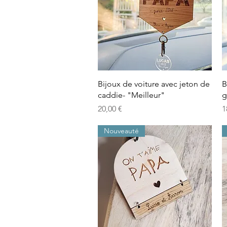
Aperçu rapide
Bijoux de voiture avec jeton de
B
caddie- "Meilleur"
g
Prix
P
20,00 €
1
Nouveauté