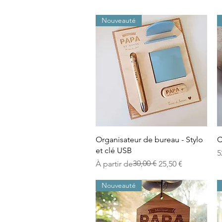
Nouveauté
Aperçu rapide
Organisateur de bureau - Stylo
C
et clé USB
P
5
Prix original
Prix promotionnel
30,00 €
À partir de
25,50 €
Nouveauté