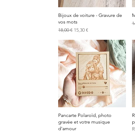
Aperçu rapide
Bijoux de voiture - Gravure de
M
vos mots
P
1
Prix original
Prix promotionnel
18,00 €
15,30 €
Aperçu rapide
Pancarte Polaroïd, photo
R
gravée et votre musique
p
d'amour
R