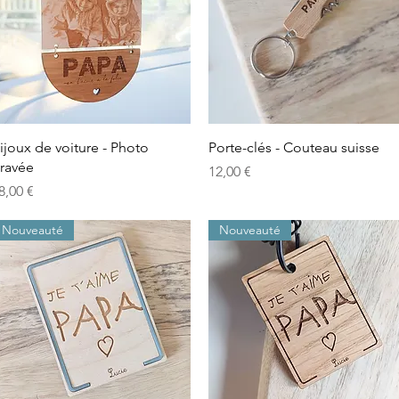
Aperçu rapide
Aperçu rapide
ijoux de voiture - Photo
Porte-clés - Couteau suisse
ravée
Prix
12,00 €
rix
8,00 €
Nouveauté
Nouveauté