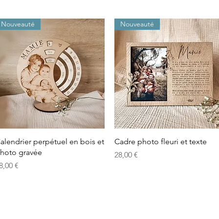
Nouveauté
Nouveauté
Aperçu rapide
Aperçu rapide
alendrier perpétuel en bois et
Cadre photo fleuri et texte
hoto gravée
Prix
28,00 €
rix
8,00 €