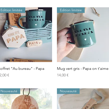
Edition limitée
Edition limitée
Aperçu rapide
Aperçu rapide
offret "Au bureau" - Papa
Mug vert gris - Papa on t'aime
rix
Prix
2,00 €
14,00 €
Nouveauté
Nouveauté