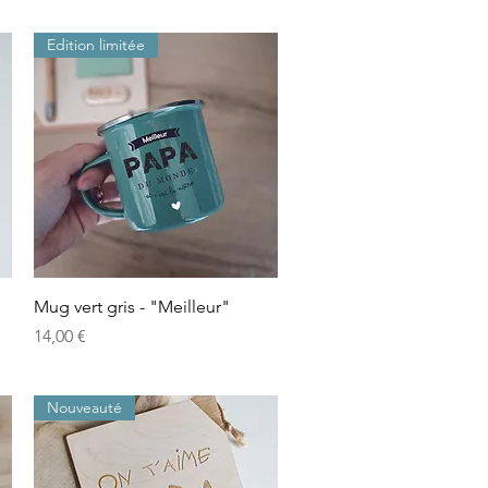
Edition limitée
Aperçu rapide
Mug vert gris - "Meilleur"
Prix
14,00 €
Nouveauté