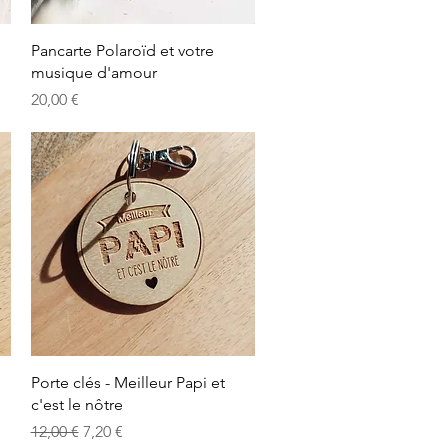
Aperçu rapide
Pancarte Polaroïd et votre
musique d'amour
Prix
20,00 €
Aperçu rapide
Porte clés - Meilleur Papi et
c'est le nôtre
Prix original
Prix promotionnel
12,00 €
7,20 €