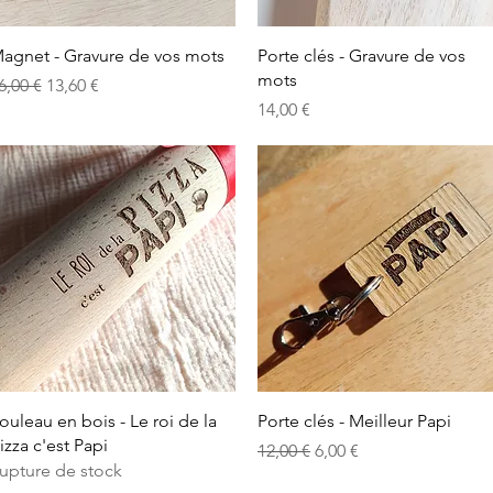
Aperçu rapide
Aperçu rapide
agnet - Gravure de vos mots
Porte clés - Gravure de vos
mots
rix original
Prix promotionnel
6,00 €
13,60 €
Prix
14,00 €
Aperçu rapide
Aperçu rapide
ouleau en bois - Le roi de la
Porte clés - Meilleur Papi
izza c'est Papi
Prix original
Prix promotionnel
12,00 €
6,00 €
upture de stock