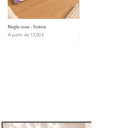
Règle rose - Sirène
Règle en bois et en coul
Astronaute
Prix promotionnel
À partir de
12,00 €
Prix promotionnel
À partir de