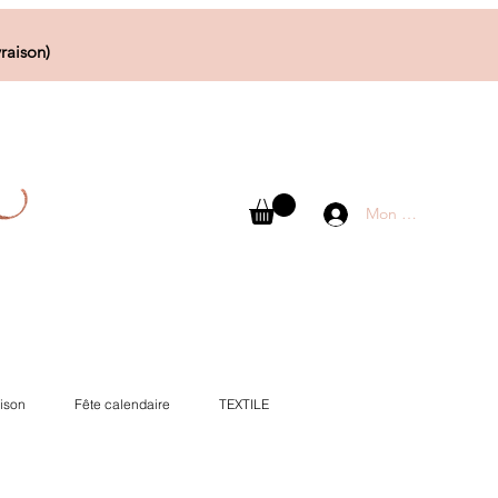
raison)
Mon compte
ison
Fête calendaire
TEXTILE