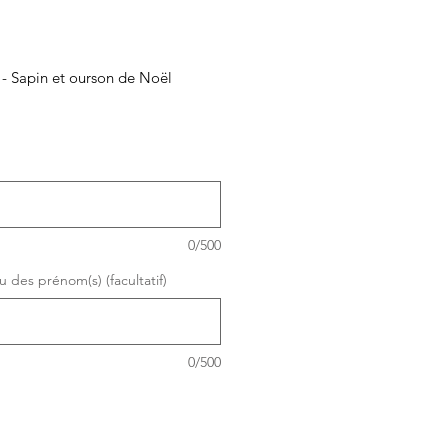
- Sapin et ourson de Noël
0/500
 des prénom(s) (facultatif)
0/500