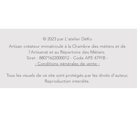
Env
© 2023 par L'atelier DéKo
Artisan créateur immatriculé à la Chambre des métiers et de
l'Artisanat et au Répertoire des Métiers
Siret : 88071622000012 - Code APE 4791B -
- Conditions générales de vente -
Tous les visuels de ce site sont protégés par les droits d'auteur,
Reproduction interdite.