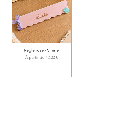
Règle rose - Sirène
Règle en bois et en c
Prix promotionnel
À partir de
12,00 €
Contactez-nous
Chemin Saint Pierre