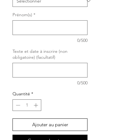
Prénom(s)
*
0/500
Texte et date à inscrire (non
obligatoire) (facultatif)
0/500
Quantité
*
Ajouter au panier