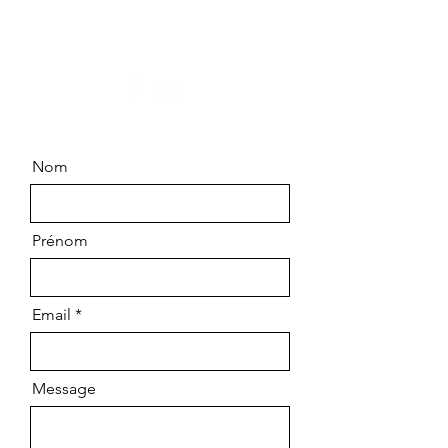
83790 PIGNANS
06.99.63.14.64
Nom
Prénom
Email
Message