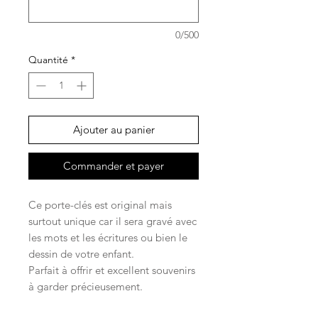
0/500
Quantité
*
Ajouter au panier
Commander et payer
Ce porte-clés est original mais
surtout unique car il sera gravé avec
les mots et les écritures ou bien le
dessin de votre enfant.
Parfait à offrir et excellent souvenirs
à garder précieusement.