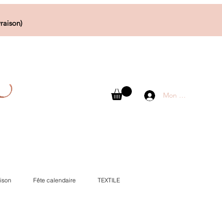
raison)
Mon compte
ison
Fête calendaire
TEXTILE