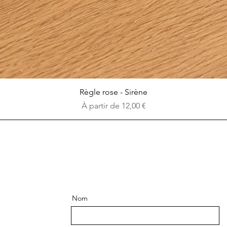
Aperçu rapide
Règle rose - Sirène
Prix promotionnel
À partir de
12,00 €
Nom