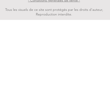
- Conditions générales de vente -
Tous les visuels de ce site sont protégés par les droits d'auteur,
Reproduction interdite.