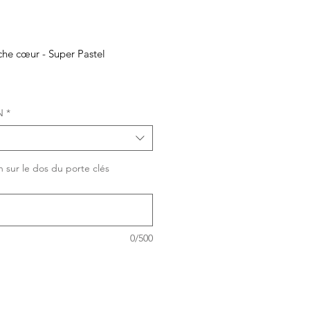
che cœur - Super Pastel
N
*
n sur le dos du porte clés
0/500