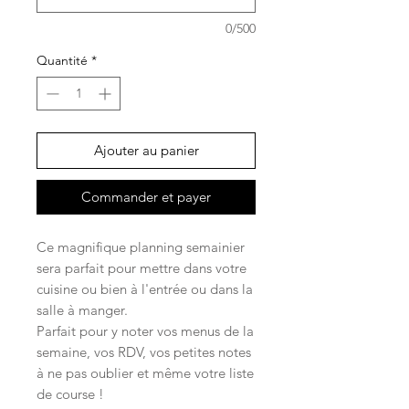
0/500
Quantité
*
Ajouter au panier
Commander et payer
Ce magnifique planning semainier
sera parfait pour mettre dans votre
cuisine ou bien à l'entrée ou dans la
salle à manger.
Parfait pour y noter vos menus de la
semaine, vos RDV, vos petites notes
à ne pas oublier et même votre liste
de course !