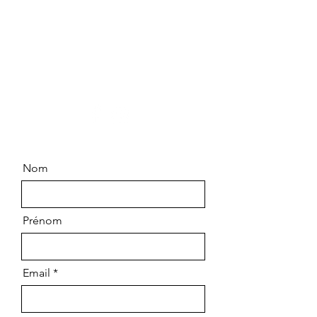
Contactez-nous
Chemin Saint Pierre
83790 PIGNANS
06.99.63.14.64
Nom
Prénom
Email