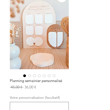
Planning semainier personnalisé
Prix
Prix
 45,00 € 
36,00 €
original
promotionnel
Votre personnalisation (facultatif)