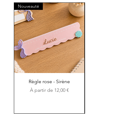
Nouveauté
Nouveauté
Règle rose - Sirène
Règle en bois et en c
Prix promotionnel
À partir de
12,00 €