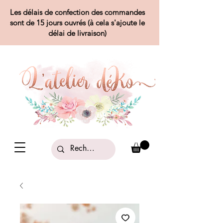
Les délais de confection des commandes
sont de 15 jours ouvrés (à cela s'ajoute le
délai de livraison)