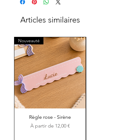
Articles similaires
Nouveauté
Nouveauté
Règle rose - Sirène
Règle en bois et en c
Prix promotionnel
À partir de
12,00 €