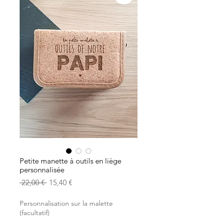
Petite manette à outils en liège
personnalisée
Prix
Prix
 22,00 € 
15,40 €
original
promotionnel
Personnalisation sur la malette
(facultatif)