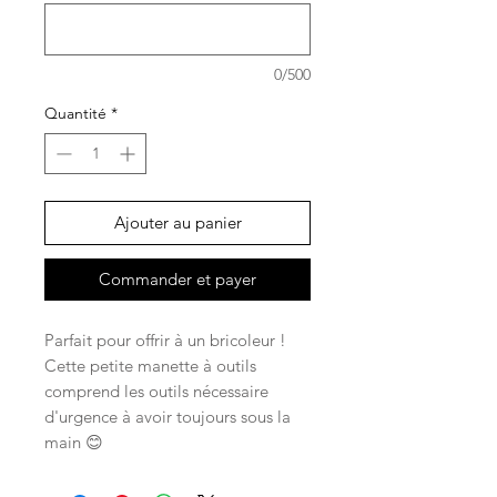
0/500
Quantité
*
Ajouter au panier
Commander et payer
Parfait pour offrir à un bricoleur !
Cette petite manette à outils
comprend les outils nécessaire
d'urgence à avoir toujours sous la
main 😊