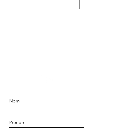
Contactez-nous
Chemin Saint Pierre
83790 PIGNANS
06.99.63.14.64
Nom
Prénom