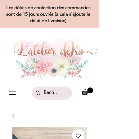
Les délais de confection des commandes
sont de 15 jours ouvrés (à cela s'ajoute le
délai de livraison)