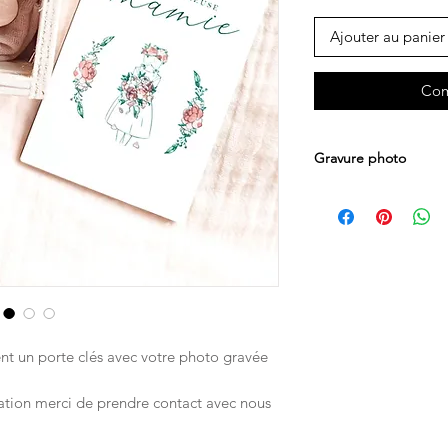
Ajouter au panier
Com
Gravure photo
Merci de nous faire p
mail koralie.latelie
de votre commande
ent un porte clés avec votre photo gravée
tration merci de prendre contact avec nous