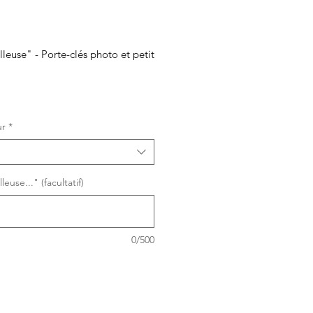
lleuse" - Porte-clés photo et petit
ur
*
leuse..." (facultatif)
0/500