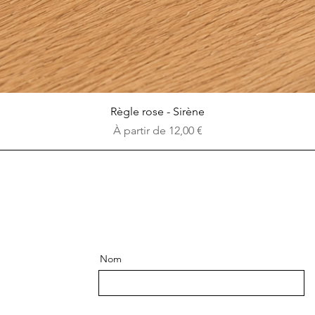
Aperçu rapide
Règle rose - Sirène
Prix promotionnel
À partir de
12,00 €
Nom