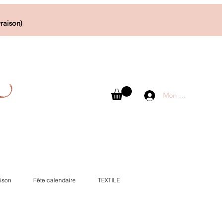
raison)
Mon compte
ison
Fête calendaire
TEXTILE