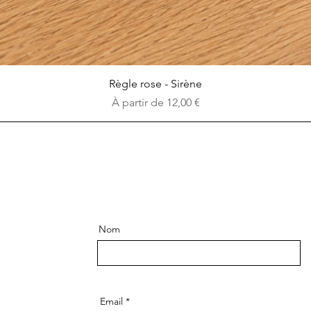
Aperçu rapide
Règle rose - Sirène
Prix promotionnel
À partir de
12,00 €
Nom
Email