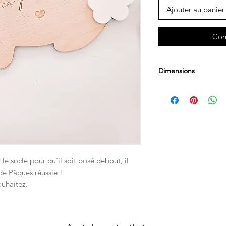
Ajouter au panier
Com
Dimensions
Bois
35 x 28 cm
le socle pour qu'il soit posé debout, il
de Pâques réussie !
ouhaitez.