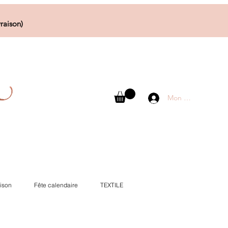
raison)
Mon compte
ison
Fête calendaire
TEXTILE