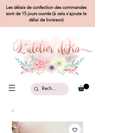
Les délais de confection des commandes
sont de 15 jours ouvrés (à cela s'ajoute le
délai de livraison)