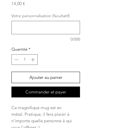
Prix
14,00 €
Votre personnalisation (facultatif)
0/500
Quantité
*
Ajouter au panier
Commander et payer
Ce magnifique mug est en
métal. Pratique, il fera plaisir à
n'importe quelle personne à qui
vous l'offrirez :)