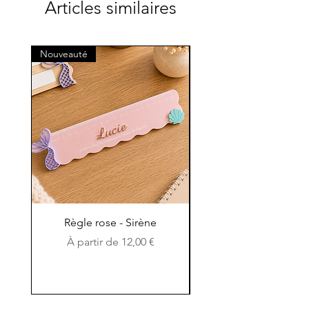
Articles similaires
Nouveauté
Nouveauté
Règle rose - Sirène
Règle en bois et en c
Prix promotionnel
À partir de
12,00 €