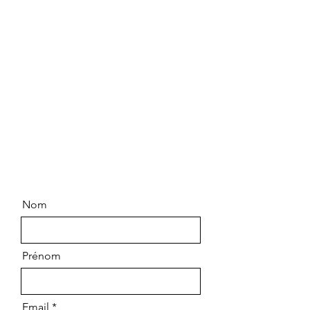
Contactez-nous
Chemin Saint Pierre
83790 PIGNANS
06.99.63.14.64
Nom
Prénom
Email