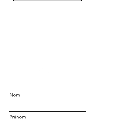
Contactez-nous
Chemin Saint Pierre
83790 PIGNANS
06.99.63.14.64
Nom
Prénom