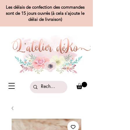
Les délais de confection des commandes
sont de 15 jours ouvrés (à cela s'ajoute le
délai de livraison)