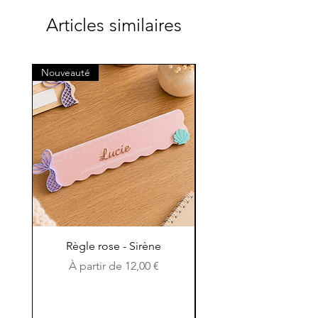
Articles similaires
Nouveauté
Nouveauté
Règle rose - Sirène
Règle en bois et en c
Prix promotionnel
À partir de
12,00 €