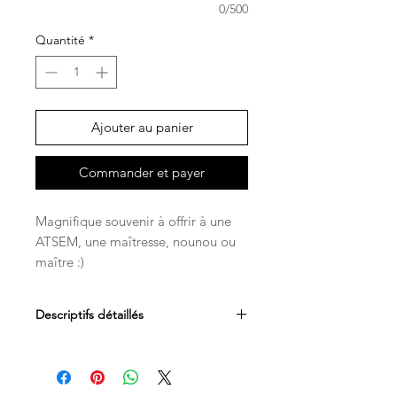
0/500
Quantité
*
Ajouter au panier
Commander et payer
Magnifique souvenir à offrir à une
ATSEM, une maîtresse, nounou ou
maître :)
Descriptifs détaillés
Merci de nous faire parvenir votre
photo sur l'adresse mail :
koralie.latelierdeko@gmail.com