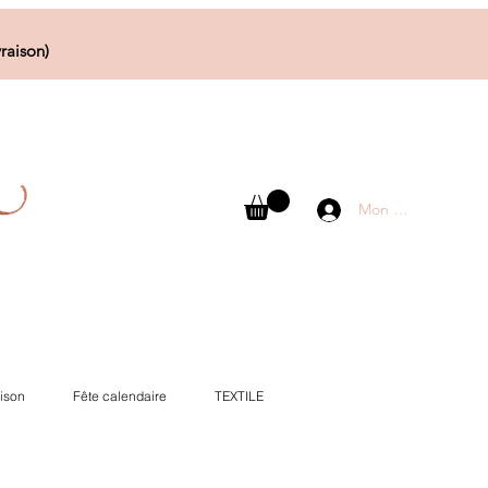
raison)
Mon compte
ison
Fête calendaire
TEXTILE