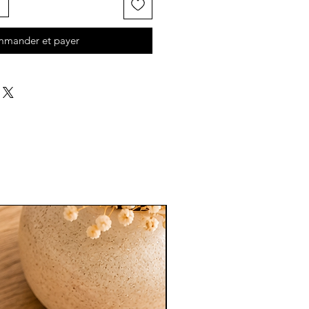
mander et payer
Nouveauté