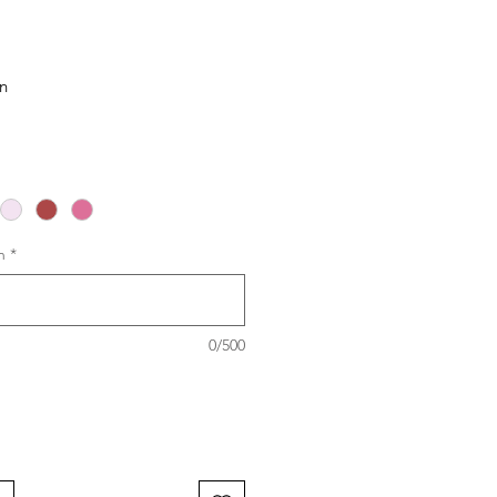
n
n
*
0/500