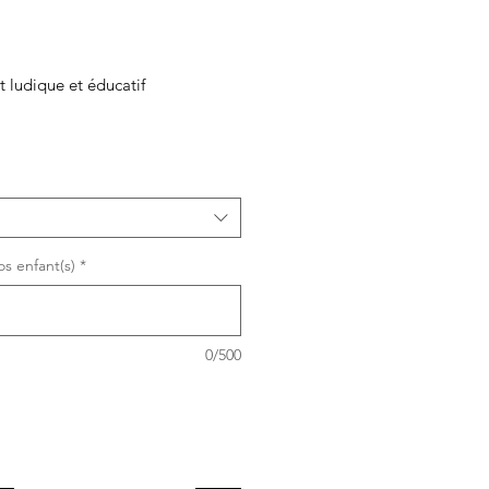
t ludique et éducatif
s enfant(s)
*
0/500