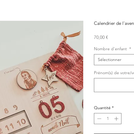
Calendrier de l'aven
Prix
70,00 €
Nombre d'enfant
*
Sélectionner
Prénom(s) de votre/vo
Quantité
*