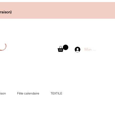
raison)
Mon compte
ison
Fête calendaire
TEXTILE