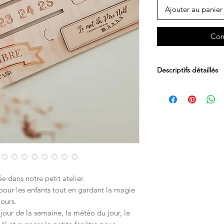
Ajouter au panier
Com
Descriptifs détaillés
Dimensions : 58 x 30
e dans notre petit atelier.
f pour les enfants tout en gardant la magie
ours.
jour de la semaine, la météo du jour, le