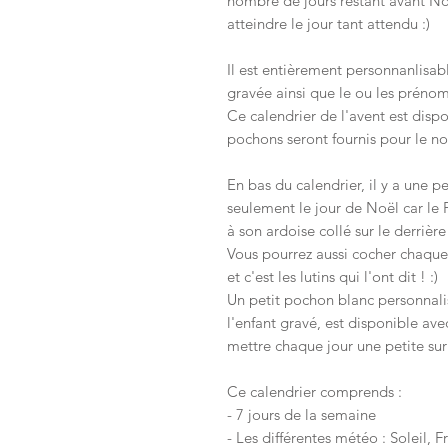
nombre de jours restant avant Noë
atteindre le jour tant attendu :)
Il est entièrement personnanlisa
gravée ainsi que le ou les prénom
Ce calendrier de l'avent est dispo
pochons seront fournis pour le no
En bas du calendrier, il y a une p
seulement le jour de Noël car le 
à son ardoise collé sur le derriè
Vous pourrez aussi cocher chaque j
et c'est les lutins qui l'ont dit ! :)
Un petit pochon blanc personnali
l'enfant gravé, est disponible ave
mettre chaque jour une petite sur
Ce calendrier comprends :
- 7 jours de la semaine
- Les différentes météo : Soleil, F