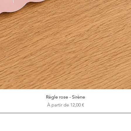
Aperçu rapide
Règle rose - Sirène
Prix promotionnel
À partir de
12,00 €