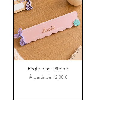
Règle rose - Sirène
Règle en bois et en c
Prix promotionnel
À partir de
12,00 €
Contactez-nous