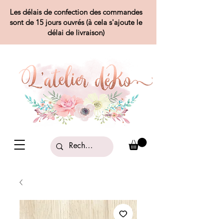
Les délais de confection des commandes
sont de 15 jours ouvrés (à cela s'ajoute le
délai de livraison)