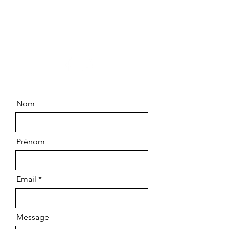
Chemin Saint Pierre
83790 PIGNANS
06.99.63.14.64
Nom
Prénom
Email
Message