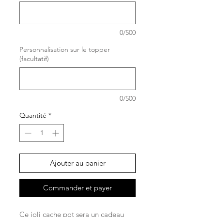
0/500
Personnalisation sur le topper
(facultatif)
0/500
Quantité
*
Ajouter au panier
Commander et payer
Ce joli cache pot sera un cadeau