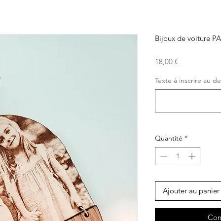
Bijoux de voiture P
Prix
18,00 €
Texte à inscrire au des
Quantité
*
Ajouter au panier
Com