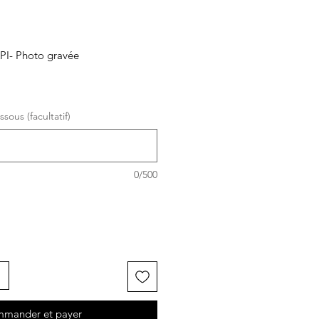
API- Photo gravée
sous (facultatif)
0/500
mander et payer