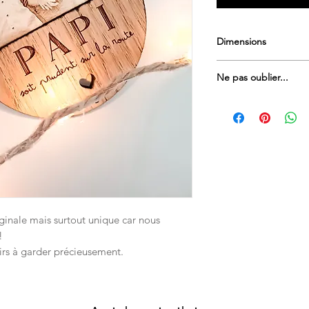
Dimensions
12 x 8 cm
Ne pas oublier...
Merci de nous envoye
Koralie.latelierdeko
Merci à vous
iginale mais surtout unique car nous
!
enirs à garder précieusement.