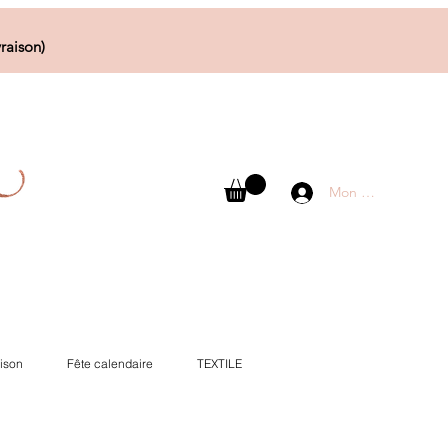
raison)
Mon compte
ison
Fête calendaire
TEXTILE