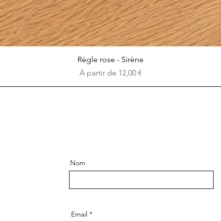
Aperçu rapide
Règle rose - Sirène
Prix promotionnel
À partir de
12,00 €
Nom
Email